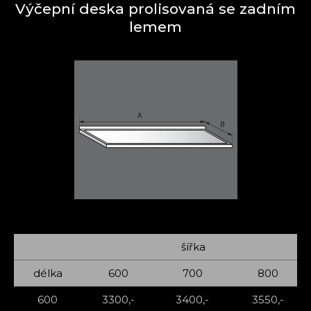
Výčepní deska prolisovaná se zadním
lemem
šířka
délka
600
700
800
600
3300,-
3400,-
3550,-