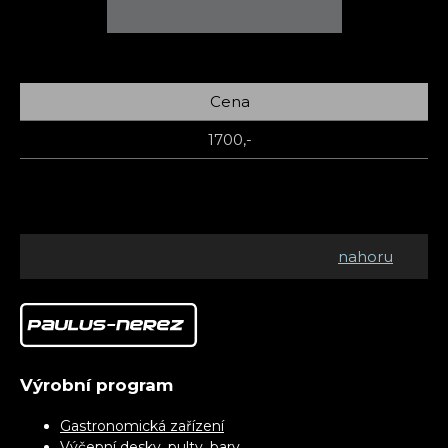
Cena
1700,-
nahoru
Výrobní program
Gastronomická zařízení
Výčepní desky, pulty, bary