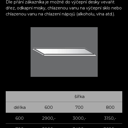
Dle přání zákazníka je možné do výčepní desky vevařit
dřez, odkapní misky, chlazenou vanu na výčepní sklo nebo
chlazenou vanu na chlazení nápojů (alkoholu, vína atd.).
šířka
délka
600
700
800
600
2900,-
3000,-
3150,-