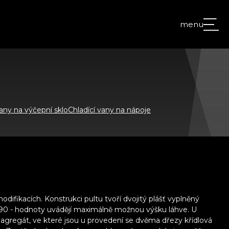
menu
vany na výčepní sklo
Chladící vany na nápoje
fikacích. Konstrukci pultu tvoří dvojitý plášť vyplněný
/190 - hodnoty uvádějí maximálně možnou výšku láhve. U
í agregát, ve které jsou u provedení se dvěma dřezy křídlová