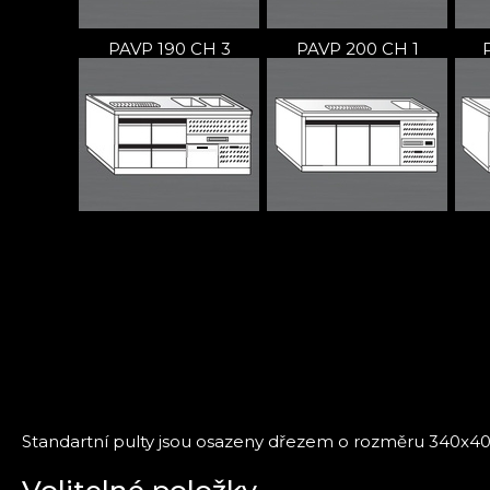
PAVP 190 CH 3
PAVP 200 CH 1
Standartní pulty jsou osazeny dřezem o rozměru 340