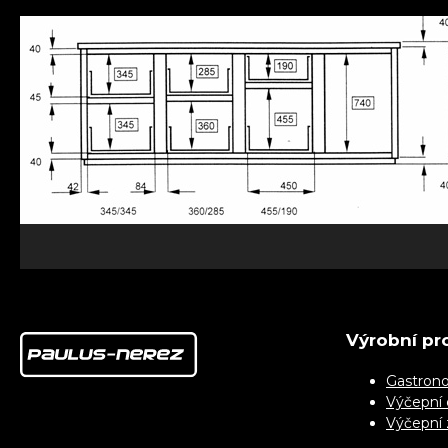
Výrobní pr
Gastrono
Výčepní 
Výčepní 