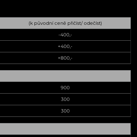
(k původní ceně přičíst/ odečíst)
-400,-
+400,-
+800,-
900
300
300