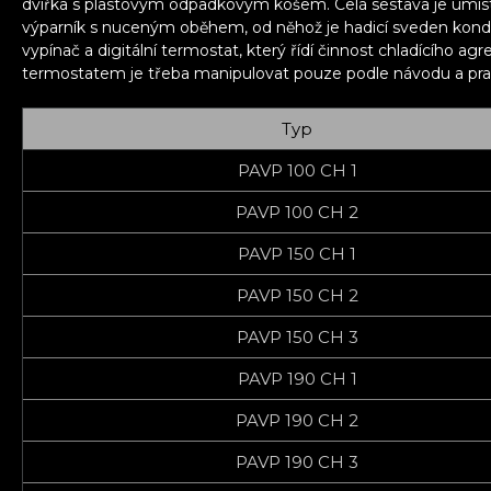
dvířka s plastovým odpadkovým košem. Celá sestava je umí
výparník s nuceným oběhem, od něhož je hadicí sveden konden
vypínač a digitální termostat, který řídí činnost chladícího
termostatem je třeba manipulovat pouze podle návodu a pravid
Typ
PAVP 100 CH 1
PAVP 100 CH 2
PAVP 150 CH 1
PAVP 150 CH 2
PAVP 150 CH 3
PAVP 190 CH 1
PAVP 190 CH 2
PAVP 190 CH 3