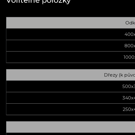
Volitelné položky
Odk
400
800
1000
Dřezy (k půvo
500x
340x
250x