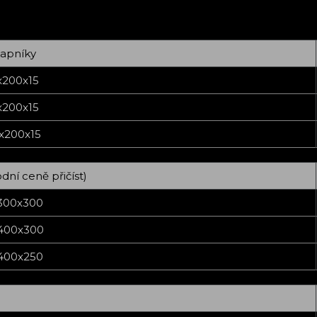
apníky
x200x15
x200x15
x200x15
dní ceně přičíst)
300x300
400x300
400x250