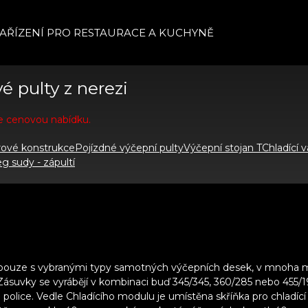
AŘÍZENÍ PRO RESTAURACE A KUCHYNĚ
é pulty z nerezi
me cenovou nabídku.
rové konstrukce
Pojízdné výčepní pulty
Výčepní stojan T
Chladící 
eg sudy - zápultí
pouze s vybranými typy samotných výčepních desek, v mnoha modi
 Zásuvky se vyrábějí v kombinaci buď 345/345, 360/285 nebo 455
 police. Vedle Chladícího modulu je umístěna skříňka pro chladíc