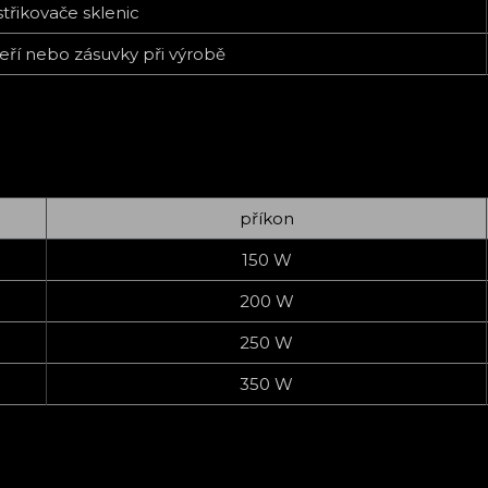
třikovače sklenic
ří nebo zásuvky při výrobě
příkon
150 W
200 W
250 W
350 W