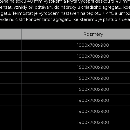
stěna na soklu 40 mm vysokém a krytá výčepní deskou tl. 40 
zát, vzniklý při odtávání, do nádržky u chladícího agregátu, kd
 agregátu. Termostat je výrobcem nastaven na teplotu + 4°C a umo
elně čistit kondenzátor agragátu, ke kterému je přístup z čela 
Rozměry
1000x700x900
1000x700x900
1500x700x900
1500x700x900
1500x700x900
1900x700x900
1900x700x900
1900x700x900