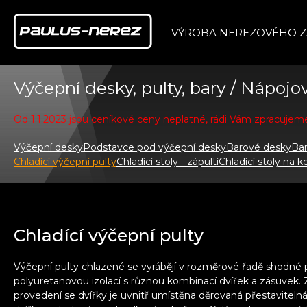
VÝROBA NEREZOVÉHO Z
Výčepní desky, pulty, bary / Nápojov
Od 1.1.2023 jsou ceníkové ceny neplatné, rádi Vám zpracuje
Výčepní desky
Podstavce pod výčepní desky
Barové desky
Ba
Chladící výčepní pulty
Chladící stoly - zápultí
Chladící stoly na k
Chladící výčepní pulty
Výčepní pulty chlazené se vyrábějí v rozměrové řadě shodné 
polyuretanovou izolací s různou kombinací dvířek a zásuvek.
provedení se dvířky je uvnitř umístěna děrovaná přestavitelná