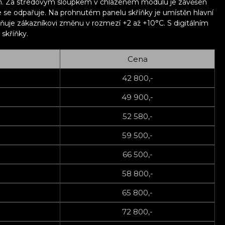
mm. Za středovým sloupkem v chlazeném modulu je zavěšen
e se odpařuje. Na prohnutém panelu skříňky je umístěn hlavní
žňuje zákazníkovi změnu v rozmezí +2 až +10°C. S digitálním
skříňky.
Cena
42 800,-
49 900,-
52 580,-
59 500,-
66 500,-
58 800,-
65 800,-
72 800,-