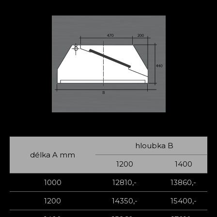
hloubka B
délka A mm
1200
1400
1000
12810,-
13860,-
1200
14350,-
15400,-