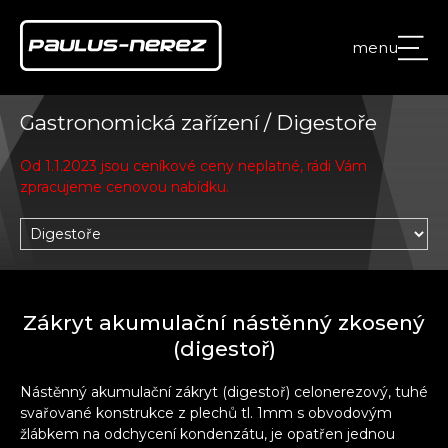
menu
Gastronomická zařízení / Digestoře
Od 1.1.2023 jsou ceníkové ceny neplatné, rádi Vám
zpracujeme cenovou nabídku.
Zákryt akumulační nástěnný zkosený
(digestoř)
Nástěnný akumulační zákryt (digestoř) celonerezový, tuhé
svařované konstrukce z plechů tl. 1mm s obvodovým
žlábkem na odchycení kondenzátu, je opatřen jednou