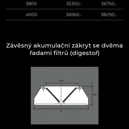
3800
35350,-
36750,-
4000
36960,-
38290,-
Závěsný akumulační zákryt se dvěma
řadami filtrů (digestoř)