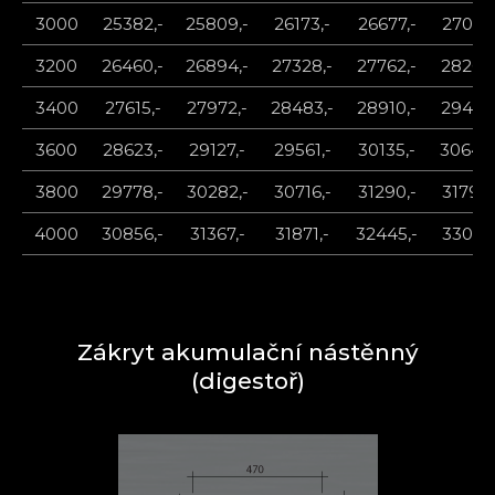
3000
25382,-
25809,-
26173,-
26677,-
27041,
3200
26460,-
26894,-
27328,-
27762,-
28266,
3400
27615,-
27972,-
28483,-
28910,-
29414,
3600
28623,-
29127,-
29561,-
30135,-
30646,
3800
29778,-
30282,-
30716,-
31290,-
31794,
4000
30856,-
31367,-
31871,-
32445,-
33019,
Zákryt akumulační nástěnný
(digestoř)