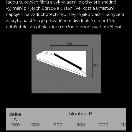
řadou tukových filtrů s vykrývacími plechy pro snadné
vyjímání při jejich údržbě a čištění. Velikost a umístění
napojení na vzduchotechniku, stejně jako vlastní uchycení
zákrytu na stěnu je prováděno individuálně dle potřeb
odběratele. Za příplatek je možno namontovat osvětlení.
hloubka B
délka
A
mm
700
800
900
1000
1100