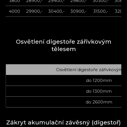
3800
28900,-
29400,-
29800,-
30300,-
30800
4000
29900,-
30400,-
30900,-
31500,-
32000
Osvětlení digestoře zářivkovým
tělesem
Osvětlení digestoře zářivkovým 
do 1200mm
do 1300mm
do 2600mm
Zákryt akumulační závěsný (digestoř)